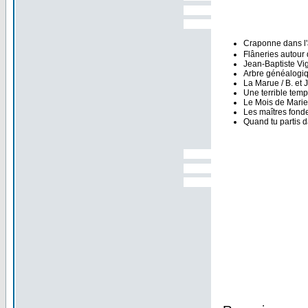
Craponne dans l'a
Flâneries autour 
Jean-Baptiste Vi
Arbre généalogiq
La Marue / B. et 
Une terrible tem
Le Mois de Marie
Les maîtres fonde
Quand tu partis d